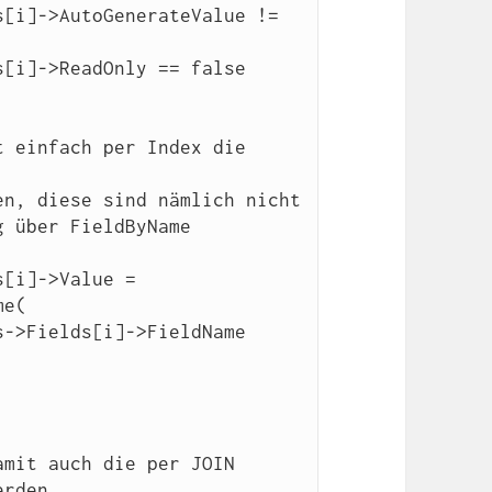
[i]->AutoGenerateValue != 
[i]->ReadOnly == false

 einfach per Index die 
e(

mit auch die per JOIN 

rden 
