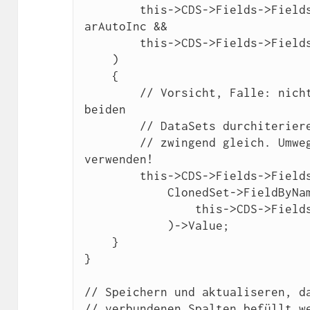
        this->CDS->Fields->Fields
arAutoInc &&

        this->CDS->Fields->Fields
    )

    {

        // Vorsicht, Falle: nicht
beiden 

        // DataSets durchiterieren, diese sind nämlich nicht 

        // zwingend gleich. Umweg über FieldByName 
verwenden!

        this->CDS->Fields->Fields[i]->Value =

            ClonedSet->FieldByNam
                this->CDS->Fields->Fields[i]->FieldName 

            )->Value;

    }

}

// Speichern und aktualiseren, da
// verbundenen Spalten befüllt we