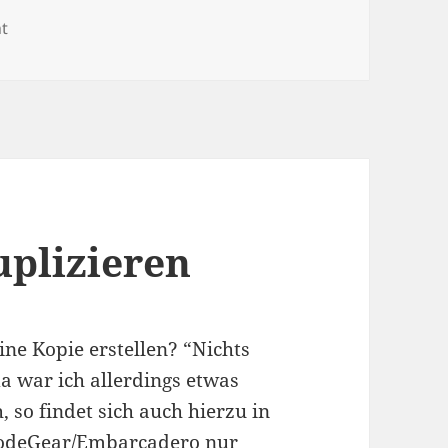
on Größe von Verzeichnissen ausgeben
t
uplizieren
ine Kopie erstellen? “Nichts
a war ich allerdings etwas
 so findet sich auch hierzu in
odeGear/Embarcadero nur