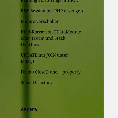
Padding von Strings in TSQL
RDP Session mit PHP erzeugen
Menü’s verschoben
Kind-Klasse von TDataModule
oder TForm und Stack
Overflow
UPDATE mit JOIN unter
MSSQL
Form->Close() und __property
SelectDirectory
ARCHIV