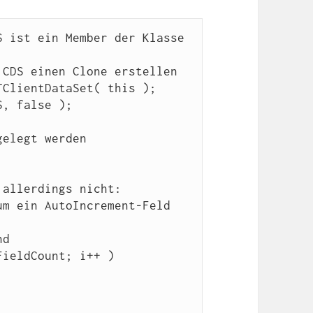
 ist ein Member der Klasse

CDS einen Clone erstellen

ClientDataSet( this );

, false );

elegt werden

allerdings nicht:

m ein AutoIncrement-Feld 
d

ieldCount; i++ )
