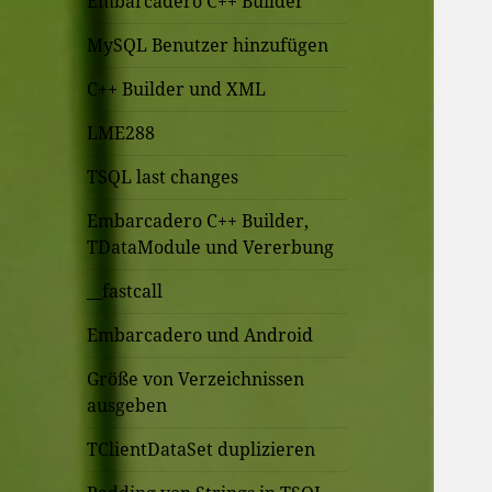
Embarcadero C++ Builder
MySQL Benutzer hinzufügen
C++ Builder und XML
LME288
TSQL last changes
Embarcadero C++ Builder,
TDataModule und Vererbung
__fastcall
Embarcadero und Android
Größe von Verzeichnissen
ausgeben
TClientDataSet duplizieren