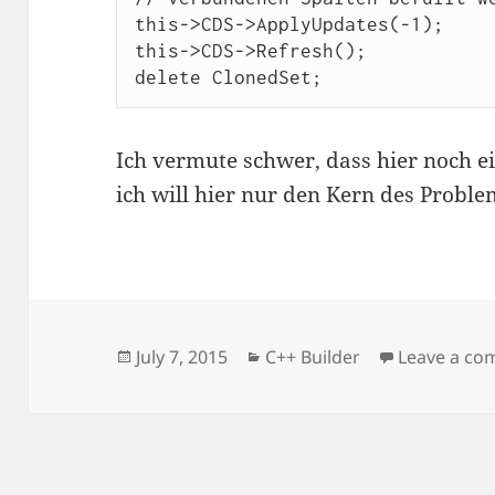
this->CDS->ApplyUpdates(-1); 

this->CDS->Refresh(); 

delete ClonedSet;
Ich vermute schwer, dass hier noch e
ich will hier nur den Kern des Proble
Posted
Categories
July 7, 2015
C++ Builder
Leave a c
on