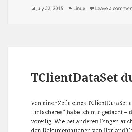
Posted
Categories
July 22, 2015
Linux
Leave a commen
on
TClientDataSet d
Von einer Zeile eines TClientDataSet e
Einfacheres” habe ich mir gedacht – d
voreilig. Wie bei anderen Dingen auch,
den Dokumentationen von Borland/C