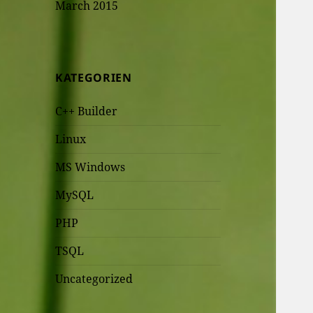
March 2015
KATEGORIEN
C++ Builder
Linux
MS Windows
MySQL
PHP
TSQL
Uncategorized