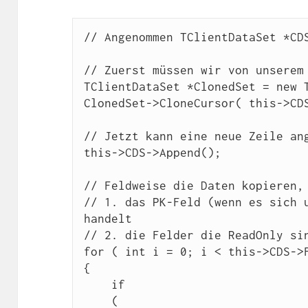
// Angenommen TClientDataSet *CDS
// Zuerst müssen wir von unserem 
TClientDataSet *ClonedSet = new T
ClonedSet->CloneCursor( this->CDS
// Jetzt kann eine neue Zeile ang
this->CDS->Append();

// Feldweise die Daten kopieren, 
// 1. das PK-Feld (wenn es sich u
handelt

// 2. die Felder die ReadOnly sin
for ( int i = 0; i < this->CDS->F
{

    if

    (
