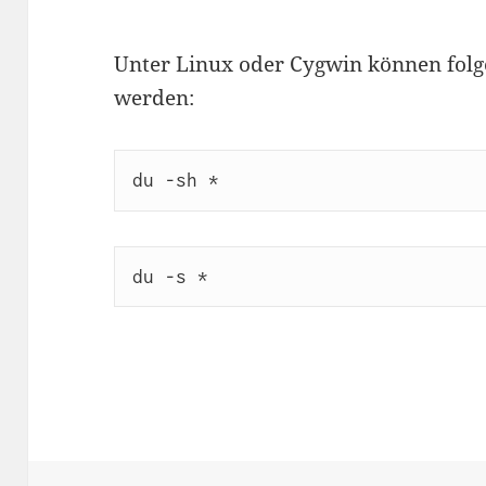
Unter Linux oder Cygwin können fol
werden:
du -sh *
du -s *