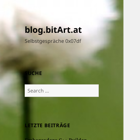
blog.bitArt.at
Selbstgespräche 0x07df
SUCHE
Search
for:
LETZTE BEITRÄGE