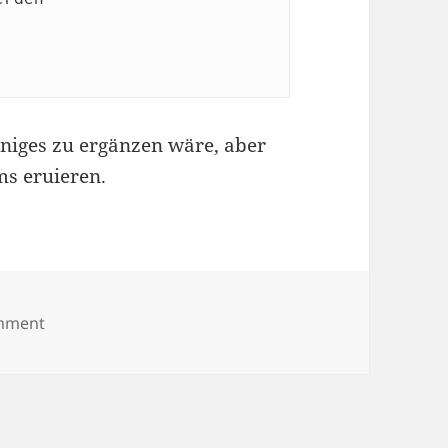
iniges zu ergänzen wäre, aber
ms eruieren.
on TClientDataSet duplizieren
omment