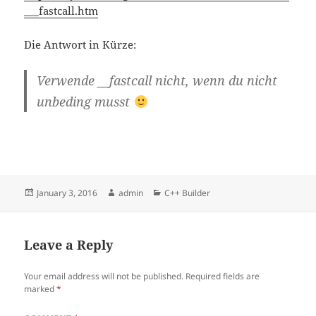
___fastcall.htm
Die Antwort in Kürze:
Verwende __fastcall nicht, wenn du nicht
unbeding musst
Posted
Author
Categories
January 3, 2016
admin
C++ Builder
on
Leave a Reply
Your email address will not be published.
Required fields are
marked
*