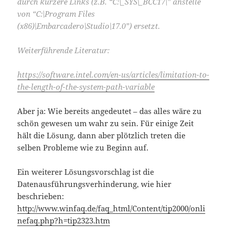
durch kürzere Links (z.B. “C:\_SYS\_BCC17\” anstelle
von “C:\Program Files
(x86)\Embarcadero\Studio\17.0”) ersetzt.
Weiterführende Literatur:
https://software.intel.com/en-us/articles/limitation-to-
the-length-of-the-system-path-variable
Aber ja: Wie bereits angedeutet – das alles wäre zu
schön gewesen um wahr zu sein. Für einige Zeit
hält die Lösung, dann aber plötzlich treten die
selben Probleme wie zu Beginn auf.
Ein weiterer Lösungsvorschlag ist die
Datenausführungsverhinderung, wie hier
beschrieben:
http://www.winfaq.de/faq_html/Content/tip2000/onli
nefaq.php?h=tip2323.htm