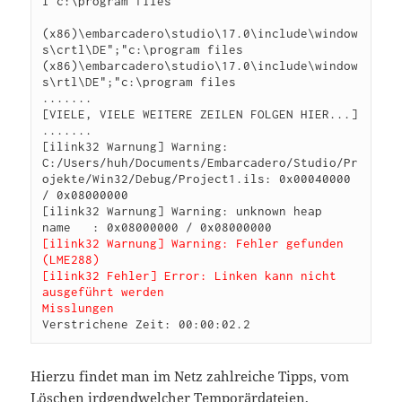
I"c:\program files 

(x86)\embarcadero\studio\17.0\include\window
s\crtl\DE";"c:\program files 
(x86)\embarcadero\studio\17.0\include\window
s\rtl\DE";"c:\program files 

.......

[VIELE, VIELE WEITERE ZEILEN FOLGEN HIER...]

.......

[ilink32 Warnung] Warning: 
C:/Users/huh/Documents/Embarcadero/Studio/Pr
ojekte/Win32/Debug/Project1.ils: 0x00040000 
/ 0x08000000

[ilink32 Warnung] Warning: unknown heap 
[ilink32 Warnung] Warning: Fehler gefunden 
(LME288)

[ilink32 Fehler] Error: Linken kann nicht 
ausgeführt werden

Misslungen
Verstrichene Zeit: 00:00:02.2
Hierzu findet man im Netz zahlreiche Tipps, vom
Löschen irdgendwelcher Temporärdateien,