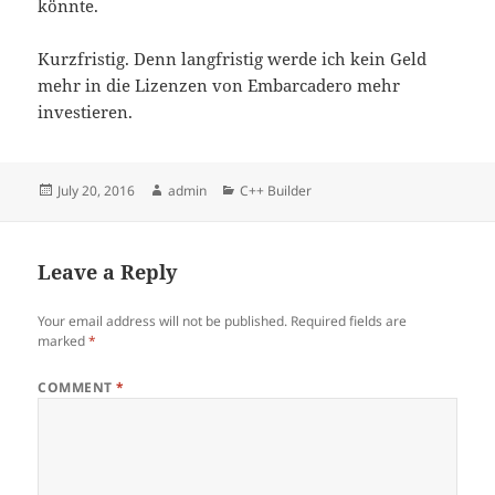
könnte.
Kurzfristig. Denn langfristig werde ich kein Geld
mehr in die Lizenzen von Embarcadero mehr
investieren.
Posted
Author
Categories
July 20, 2016
admin
C++ Builder
on
Leave a Reply
Your email address will not be published.
Required fields are
marked
*
COMMENT
*