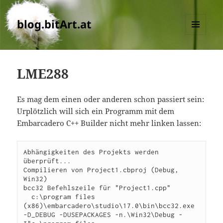
blog.bitArt.at
MENU
AND
WIDGETS
LME288
Es mag dem einen oder anderen schon passiert sein:
Urplötzlich will sich ein Programm mit dem
Embarcadero C++ Builder nicht mehr linken lassen:
Abhängigkeiten des Projekts werden 
überprüft...

Compilieren von Project1.cbproj (Debug, 
Win32)

bcc32 Befehlszeile für "Project1.cpp"

  c:\program files 
(x86)\embarcadero\studio\17.0\bin\bcc32.exe 
-D_DEBUG -DUSEPACKAGES -n.\Win32\Debug -